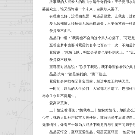
故事里的人找爱人的理由永远千奇百怪：王子要用水晶
芸芸众生，谁又能许谁一个未来，自欺欺人罢了。
有理由也好，没理由也罢，可还是要爱。让我去，过程
爱无须掩饰无须矫做无须患得患失，只要像紫霞一样说：
爱是身不由己。
晶晶口中道：“我再也不会为这个男人心痛了。”可还是
至尊宝梦中也要叫紫霞的名字七百四十一次，不知道的
紫霞说：“就象飞蛾，明知会受伤也要扑到火上。” “我
爱是奋不顾身。
至尊宝对晶晶说：“你杀了我吧，我不希望你看我的时候
晶晶以为：“都是骗我的。”跳下崖去。
紫霞把身体挡在至尊宝面前，刺进牛魔王的铁叉里。
一时间，以后的人生如何，大家都无所谓了。连那样宝
愿永生永世不得超生。
爱高深莫测。
三十娘流着泪说：“想我春三十娘貌美如花，却跟这么丑
少年，枕边人却鼾声如雷大腹便便。谁敢说多年后眼望自
无限牺牲，像春三十娘为八戒放下断龙石与牛魔王同归于
晶晶爱悟空，至尊宝爱晶晶，紫霞爱至尊宝，“他爱你你