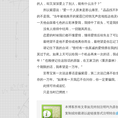
的人，却又深深爱上了别人，能有什么法子？”
所以紫霞说：“爱一个人原来是那么痛苦。” 晶晶找不
的不是我。”当年被他推开的紫霞已经悄无声息地抵达他灵
一天他会踩着七色的云彩来娶我，我猜中了前头，可是我猜
没有人猜得中结局，一切随风而去。
恋爱的时候我们都不懂爱情，懂得爱情后却失去了可以
最绝望不是他不爱你或他离你而去，最绝望是你忘记了
请记住下面的台词：“曾经有一份真诚的爱情摆在我的面
莫过于此。如果上天可以给我一个机会再来一次的话，我会
年！” 也顺便记住这段话的原版，在王家卫的《重庆森林
个期限的话，我希望是一万年。”
至尊宝第一次说这番话是骗紫霞，第二次说已痛不欲生。
存的一万年。 “如果有一天我忍不住问你，你一定要骗我
此情可待成追忆
只是当时已惘然！
本博客所有文章如无特别注明均为原
复制或转载请以超链接形式注明转自