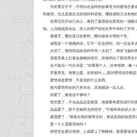
为至尊宝不平：不明白在这样的故事里为何爱情总要成
而脆弱，无法直面生活的琐碎和坚韧。哪段感情又没有绚
至尊宝挖开自己的心，看到了紫霞留在那里的一滴眼泪，
地。人没能战胜命运，而人的尊严却在抗争中得到了升华，
紧箍咒，圈住昔日的梦想，圈住棱角分明的个性。
成熟是一个很痛的词，它不一定会得到，却一定会失
永别了，激情四溢的花样年华！永别了，神采飞扬的青
望着荧幕上扛着金箍棒的悟空，忽地明白了那些男生什
全片最后一句台词是：“你看那个人，好奇怪哟，象一条
罗曼蒂克、海誓山盟、生死相许……面对爱情这些都是
爱情就是爱情，不是别的什么东西。
能与爱情同在的只有生命，其他都滚一边儿去。
你爱了，难道还不够吗？
悟空爱了，不论晶晶还是紫霞，他都要将爱情进行到
晶晶爱了，那个弃她而去的悟空，“不能和喜欢的人在一
紫霞爱了，“谁拔出我的紫青宝剑，谁就是我的如意郎君
爱一个人需要理由吗？
孙悟空会爱白骨精，八戒爱上了蜘蛛精。紫霞爱他至深