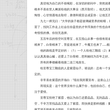
真切地为自己的不俗喝彩，在深切的郁闷中，突然就看懂
根本不喜欢世人摊派给他的大事业（西天取经）。他尤其
悔悟，心甘情愿地去取经，唐僧和观音达成妥协：让他五百
九七一师兄曰：“大学的孩子都是玻璃罐里养的蛤蟆，前
罢了，找到工作走上社会任你盖世的才华浑身的个性也自
奇怪怪的佛。你别无选择。
五百年后的悟空叫至尊宝，在五指山从事一份很有前途的
精来了，白骨精来了，菩提老祖来了，牛魔王也来了……
他的路线是早定好的：（1）一个人给他三颗痣（2）戴
认认真真做山贼，还爱上了白骨精，想和她结为百年之好
所有的事都瞒着他接二连三地发生。
给至尊宝三颗痣的人是紫霞仙子。谁说的：总有一个女
定的。
非常喜欢紫霞的开场白：“现在我郑重宣布，这座山上所
而现实是：这个世界没有什么属于你，包括你自己。也
注于爱情。
至尊宝拒绝了紫霞，他以为自己还爱晶晶。见到晶晶，
空，千辛万苦找晶晶又爱上了紫霞。而抉择是那样残酷：
箍咒就不能有半点情欲，只有取经去。