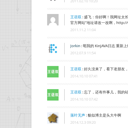
2011.02.10 10:20
王语双
:
盛飞：你好啊！我网址太长
官方网站”地址请改一改啊，http://
2011.11.2 11:04
Jorkin
:
呃我的 KinJAVA日志 重
2012.07.9 11:54
王语双
:
好久没来了，看下老朋友
2014.10.10 07:41
王语双
:
忘了，还有件事儿，我的
2014.10.10 07:42
落叶无声
:
貌似博主是头大牛啊
2014.12.3 09:20