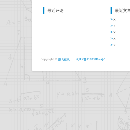
最近评论
最近文
x
x
x
x
x
Copyright ©
盛飞在线
蜀ICP备11019067号-1