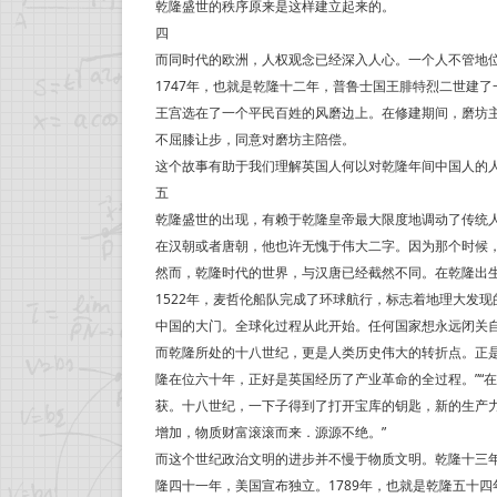
乾隆盛世的秩序原来是这样建立起来的。
四
而同时代的欧洲，人权观念已经深入人心。一个人不管地
1747年，也就是乾隆十二年，普鲁士国王腓特烈二世建
王宫选在了一个平民百姓的风磨边上。在修建期间，磨坊
不屈膝让步，同意对磨坊主陪偿。
这个故事有助于我们理解英国人何以对乾隆年间中国人的
五
乾隆盛世的出现，有赖于乾隆皇帝最大限度地调动了传统
在汉朝或者唐朝，他也许无愧于伟大二字。因为那个时候
然而，乾隆时代的世界，与汉唐已经截然不同。在乾隆出
1522年，麦哲伦船队完成了环球航行，标志着地理大发
中国的大门。全球化过程从此开始。任何国家想永远闭关
而乾隆所处的十八世纪，更是人类历史伟大的转折点。正
隆在位六十年，正好是英国经历了产业革命的全过程。”“
获。十八世纪，一下子得到了打开宝库的钥匙，新的生产
增加，物质财富滚滚而来．源源不绝。”
而这个世纪政治文明的进步并不慢于物质文明。乾隆十三年（
隆四十一年，美国宣布独立。1789年，也就是乾隆五十