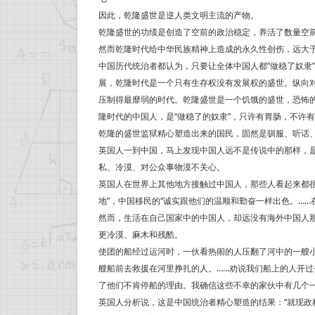
因此，乾隆盛世是逆人类文明主流的产物。
乾隆盛世的功绩是创造了空前的政治稳定，养活了数量空
然而乾隆时代给中华民族精神上造成的永久性创伤，远大
中国历代统治者都认为，只要让全体中国人都“做稳了奴隶
展，乾隆时代是一个只有生存权没有发展权的盛世。纵向
压制得最靡弱的时代。乾隆盛世是一个饥饿的盛世，恐怖
隆时代的中国人，是“做稳了的奴隶”，只许有胃肠，不许
乾隆的盛世监狱精心塑造出来的国民，固然是驯服、听话
英国人一到中国，马上发现中国人远不是传说中的那样，是
私、冷漠、对公众事物漠不关心。
英国人在世界上其他地方接触过中国人，那些人看起来都
地”，中国移民的“诚实跟他们的温顺和勤奋一样出色。…
然而，生活在自己国家中的中国人，却远没有海外中国人
更冷漠、麻木和残酷。
使团的船经过运河时，一伙看热闹的人压翻了河中的一艘
艘船前去救援在河里挣扎的人。……劝说我们船上的人开
了他们不肯停船的理由。我确信这些不幸的家伙中有几个一
英国人分析说，这是中国统治者精心塑造的结果：“就现