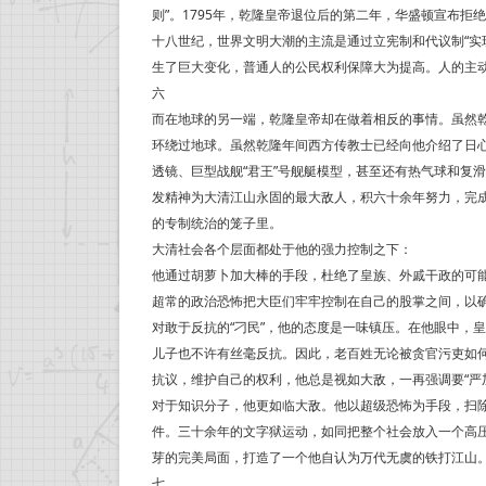
则”。1795年，乾隆皇帝退位后的第二年，华盛顿宣布拒
十八世纪，世界文明大潮的主流是通过立宪制和代议制“实
生了巨大变化，普通人的公民权利保障大为提高。人的主
六
而在地球的另一端，乾隆皇帝却在做着相反的事情。虽然
环绕过地球。虽然乾隆年间西方传教士已经向他介绍了日
透镜、巨型战舰“君王”号舰艇模型，甚至还有热气球和复
发精神为大清江山永固的最大敌人，积六十余年努力，完
的专制统治的笼子里。
大清社会各个层面都处于他的强力控制之下：
他通过胡萝卜加大棒的手段，杜绝了皇族、外戚干政的可
超常的政治恐怖把大臣们牢牢控制在自己的股掌之间，以
对敢于反抗的“刁民”，他的态度是一味镇压。在他眼中，
儿子也不许有丝毫反抗。因此，老百姓无论被贪官污吏如何
抗议，维护自己的权利，他总是视如大敌，一再强调要“严加
对于知识分子，他更如临大敌。他以超级恐怖为手段，扫
件。三十余年的文字狱运动，如同把整个社会放入一个高
芽的完美局面，打造了一个他自认为万代无虞的铁打江山
七