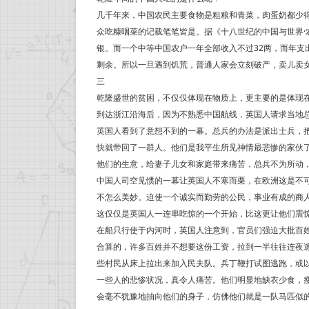
几千年来，中国农民主要食物是粗粮和青菜，肉蛋奶都少
众吃糠咽菜的记载笔笔皆是。据《十八世纪的中国与世界·农
银。而一个中等中国农户一年全部收入不过32两，而年支
剩余。所以一旦遇到饥荒，普通人家会立刻破产，卖儿卖
三
乾隆盛世的贫困，不仅仅体现在物质上，更主要的是体现
到达浙江沿海后，因为不熟悉中国航线，英国人请求当地
英国人看到了意想不到的一幕。总兵的办法是派出士兵，
快就带回了一群人。他们是我平生所见神情最悲惨的家伙
他们的生意，给妻子儿女和家庭带来痛苦，总兵不为所动，
中国人司空见惯的一幕让英国人不寒而栗，在欧洲这是不
不怎么美妙。迫使一个诚实而勤劳的公民，事业有成的商
这仅仅是英国人一连串吃惊的一个开始，比这更让他们震
在船只行使于内河时，英国人注意到，官员们强迫大批百姓
合算的，许多百姓并不想要这份工资，拉到一半往往连夜
些村民从床上拉出来加入民夫队。兵丁鞭打试图逃跑，或
一些人的悲惨状况，真令人痛苦。他们明显地缺衣少食，
会毫不犹豫地抽向他们的身子，仿佛他们就是一队马匹似的