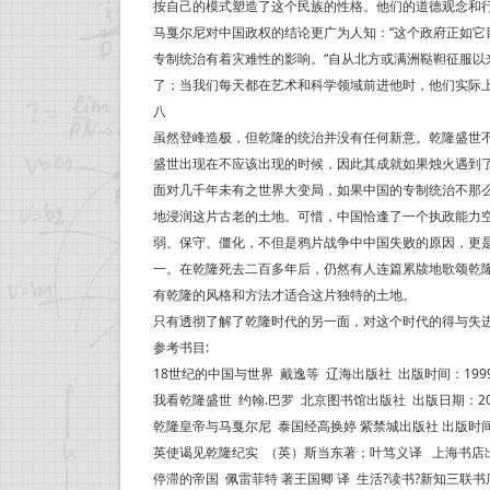
按自己的模式塑造了这个民族的性格。他们的道德观念和
马戛尔尼对中国政权的结论更广为人知：“这个政府正如它
专制统治有着灾难性的影响。“自从北方或满洲鞑靼征服
了；当我们每天都在艺术和科学领域前进他时，他们实际上
八
虽然登峰造极，但乾隆的统治并没有任何新意。乾隆盛世
盛世出现在不应该出现的时候，因此其成就如果烛火遇到
面对几千年未有之世界大变局，如果中国的专制统治不那
地浸润这片古老的土地。可惜，中国恰逢了一个执政能力空
弱、保守、僵化，不但是鸦片战争中中国失败的原因，更
一。在乾隆死去二百多年后，仍然有人连篇累牍地歌颂乾
有乾隆的风格和方法才适合这片独特的土地。
只有透彻了解了乾隆时代的另一面，对这个时代的得与失进
参考书目:
18世纪的中国与世界 戴逸等 辽海出版社 出版时间：1999-
我看乾隆盛世 约翰.巴罗 北京图书馆出版社 出版日期：2007
乾隆皇帝与马戛尔尼 泰国经高换婷 紫禁城出版社 出版时间：1
英使谒见乾隆纪实 （英）斯当东著；叶笃义译 上海书店出版社 
停滞的帝国 佩雷菲特 著王国卿 译 生活?读书?新知三联书店 出