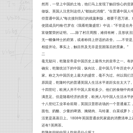
然而，一登上中国的土地，他们马上发现了触目惊心的贫
做饭。英国人注意到这些人“都如此消瘦”。“在普通中国
些普通中国人“每次接到我们的残羹剩饭，都要千恩万谢。
使团成员约翰·巴罗在《我看乾隆盛世》中说：“不管是在
富饶繁荣的证明。……除了村庄周围，难得有树，且形状
无一幢像绅士的府第，或者称得上舒适的农舍。……不管
相提并论。事实上，触目所及无非是贫困落后的景象。”
二
毫无疑问，乾隆皇帝是中国历史上最伟大的皇帝之一。有的
确实，乾隆统治下的中国，纵向比，是中国几千年历史中
家。称之为中国历史上最大的盛世，毫不为过。何以我们
原因是，乾隆时代的普通英国人生活水平差距实在太大了
十四世纪，欧洲人并不中国人富裕多少。他们的食物中肉
满意足。但是随着经济的质变，欧洲人与中国人生活水平
十八世纪工业革命前期，英国汉普郡农场的一个普通雇工
面包、奶酪、少量的啤酒、腌猪肉、马铃薯、白菜或萝卜
活更是蒸蒸日上。1808年英国普通农民家庭的消费清单上
还有1英两茶。
乾隆年间的中国人吃的是什么呢？