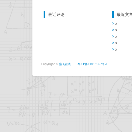
最近评论
最近文
x
x
x
x
x
Copyright ©
盛飞在线
蜀ICP备11019067号-1