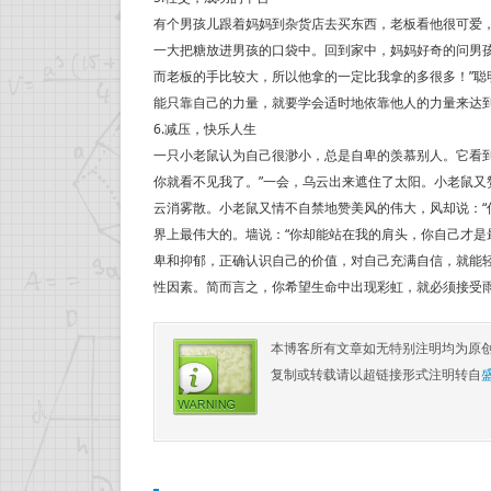
有个男孩儿跟着妈妈到杂货店去买东西，老板看他很可爱
一大把糖放进男孩的口袋中。回到家中，妈妈好奇的问男
而老板的手比较大，所以他拿的一定比我拿的多很多！”
能只靠自己的力量，就要学会适时地依靠他人的力量来达
6.减压，快乐人生
一只小老鼠认为自己很渺小，总是自卑的羡慕别人。它看
你就看不见我了。”一会，乌云出来遮住了太阳。小老鼠又
云消雾散。小老鼠又情不自禁地赞美风的伟大，风却说：“
界上最伟大的。墙说：“你却能站在我的肩头，你自己才是
卑和抑郁，正确认识自己的价值，对自己充满自信，就能
性因素。简而言之，你希望生命中出现彩虹，就必须接受
本博客所有文章如无特别注明均为原
复制或转载请以超链接形式注明转自