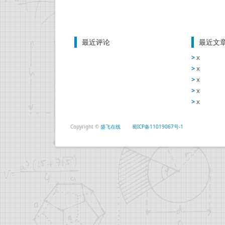
最近评论
最近文
x
x
x
x
x
Copyright ©
盛飞在线
蜀ICP备11019067号-1