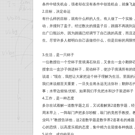
条件中错失机会，强者却在没有条件中创造机会，就像飞
2.目标，决定命运
有什么样的目标，就有什么样的人生。有人做了一个实验
动，并撞到了盖子。经过数次的撞盖子后，跳骚不再跳到
出广口瓶以外。因为跳骚已经调节了自己跳的高度，而且
生。尽管许多人都明白自己该做些什么，但是目标的局限
3.生活，是一只杯子
一位教授往一个空杯子里填满石块后，又拿出一盒小鹅卵
授拿出一盒沙子倒进杯子，晃动杯子，使沙子填满所有的
说道：“现在，我想让大家把这个杯子理解为生活。里面的
我们来说都至关重要，一旦失去将永远无法弥补；鹅卵石代
事；水带边烦恼.忧郁。如果我们手先把水和沙子装进杯子
4.工作，是一种态度
多尔在试着解一道数学题之后，又试着解第2道数学题，经
周末早上，一阵敲门声把多尔吵醒，敲门的竟然手教授。教
业吗？”教授告诉他，这2道数学题是数学界2道著名的难
心的恐惧，以高度乐观的态度，集中精力去迎接各种挑战
5.社交，成功的平台