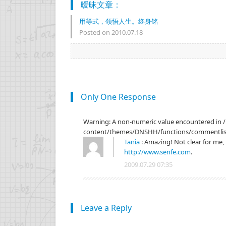
暧昧文章：
用等式，领悟人生。终身铭
Posted on 2010.07.18
记这道题 !
Only One Response
Warning: A non-numeric value encountered in
content/themes/DNSHH/functions/commentlists
Tania
:
Amazing! Not clear for me
http://www.senfe.com
.
2009.07.29 07:35
Leave a Reply