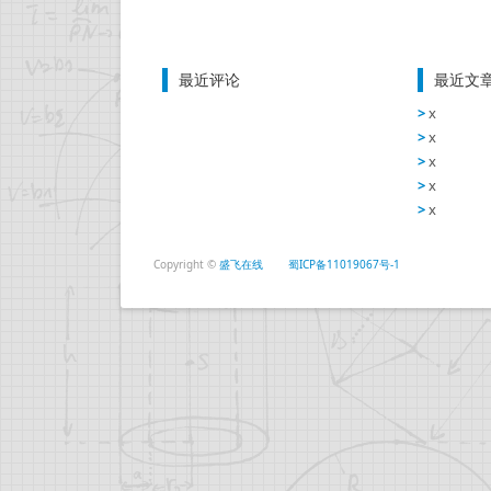
最近评论
最近文
x
x
x
x
x
Copyright ©
盛飞在线
蜀ICP备11019067号-1