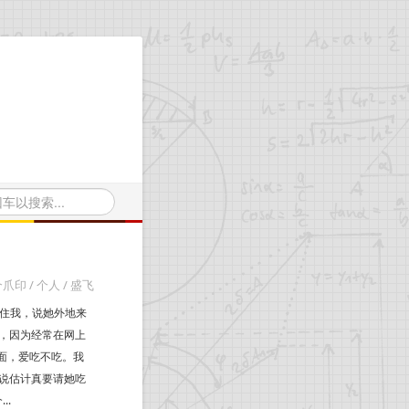
个爪印
/
个人
/
盛飞
拉住我，说她外地来
，因为经常在网上
面，爱吃不吃。我
说估计真要请她吃
..