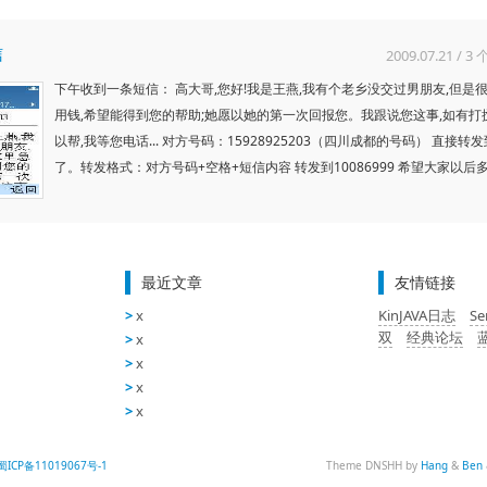
信
2009.07.21
/
3 
下午收到一条短信： 高大哥,您好!我是王燕,我有个老乡没交过男朋友,但是
用钱,希望能得到您的帮助;她愿以她的第一次回报您。我跟说您这事,如有打搅
以帮,我等您电话... 对方号码：15928925203（四川成都的号码） 直接转发到
了。转发格式：对方号码+空格+短信内容 转发到10086999 希望大家以后
最近文章
友情链接
x
KinJAVA日志
S
双
经典论坛
x
x
x
x
蜀ICP备11019067号-1
Theme DNSHH by
Hang
&
Ben