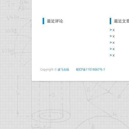
最近评论
最近文
x
x
x
x
x
Copyright ©
盛飞在线
蜀ICP备11019067号-1