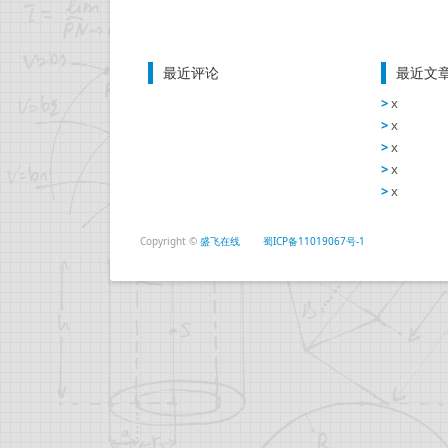
最近评论
最近文
x
x
x
x
x
Copyright ©
盛飞在线
蜀ICP备11019067号-1