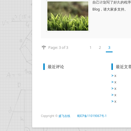
自己计划写了好久的程序都
Blog，请大家多支持。
Page: 3 of 3
1
2
3
最近评论
最近文
x
x
x
x
x
Copyright ©
盛飞在线
蜀ICP备11019067号-1