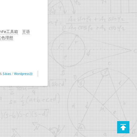
enFe工具箱
王语
蓝色理想
&
S-kias
/
Wordpress)))